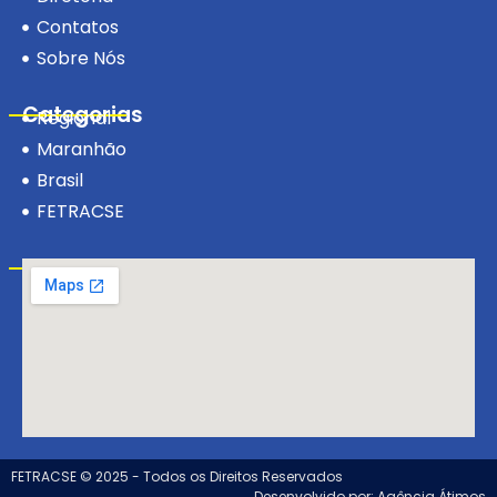
Contatos
Sobre Nós
Categorias
Regional
Maranhão
Brasil
FETRACSE
Visite-nos!
FETRACSE © 2025 - Todos os Direitos Reservados
Desenvolvido por: Agência Átimos