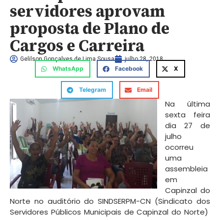
servidores aprovam
proposta de Plano de
Cargos e Carreira
Gelilson Gonçalves de Lima Sousa
julho 28, 2018
WhatsApp
Facebook
X
Telegram
Email
Na última
sexta feira
dia 27 de
julho
ocorreu
uma
assembleia
em
Capinzal do
Norte no auditório do SINDSERPM-CN (Sindicato dos
Servidores Públicos Municipais de Capinzal do Norte)