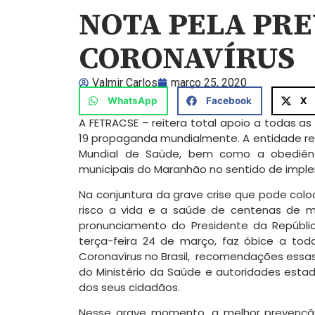
NOTA PELA PR
CORONAVÍRUS
Valmir Carlos
março 25, 2020
WhatsApp
Facebook
X
A FETRACSE – reitera total apoio a todas
19 propaganda mundialmente. A entidade r
Mundial de Saúde, bem como a obediênc
municipais do Maranhão no sentido de impl
Na conjuntura da grave crise que pode coloc
risco a vida e a saúde de centenas de mi
pronunciamento do Presidente da Repúblic
terça-feira 24 de março, faz óbice a to
Coronavírus no Brasil, recomendações essa
do Ministério da Saúde e autoridades estad
dos seus cidadãos.
Nesse grave momento, a melhor prevenção 