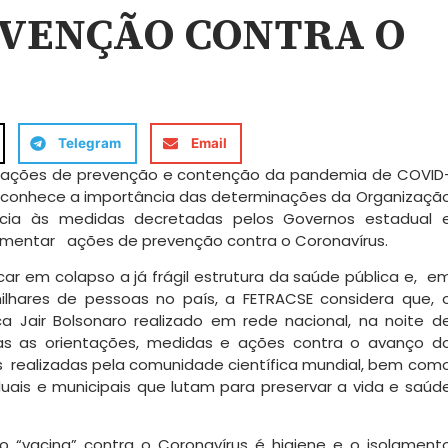
EVENÇÃO CONTRA O
Telegram
Email
 as ações de prevenção e contenção da pandemia de COVID
econhece a importância das determinações da Organizaçã
ia às medidas decretadas pelos Governos estadual 
ementar ações de prevenção contra o Coronavírus.
ar em colapso a já frágil estrutura da saúde pública e, e
lhares de pessoas no país, a FETRACSE considera que, 
a Jair Bolsonaro realizado em rede nacional, na noite d
das as orientações, medidas e ações contra o avanço d
s realizadas pela comunidade científica mundial, bem com
uais e municipais que lutam para preservar a vida e saúd
“vacina” contra o Coronavírus é higiene e o isolament