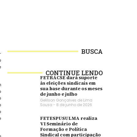
BUSCA
-
o
e
CONTINUE LENDO
FETRACSE dará suporte
às eleições sindicais em
m
sua base durante os meses
o
de junho e julho
e
Gelilson Gonçalves de Lima
o
Sousa
8 de junho de 2026
o
e
FETESPUSULMA realiza
VI Seminário de
Formação e Política
Sindical com participação
o