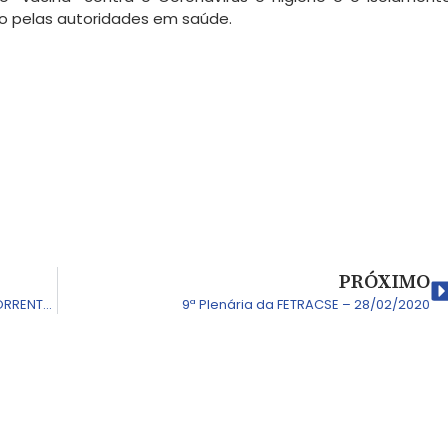
do pelas autoridades em saúde.
PRÓXIMO
MEDIDAS DE EMERGÊNCIA DE SAÚDE PÚBLICA DECORRENTE DO CORONAVÍRUS
9ª Plenária da FETRACSE – 28/02/2020