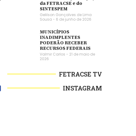
da FETRACSE e do
SINTESPEM
Gelilson Gonçalves de Lima
Sousa
6 de junho de 2026
MUNICÍPIOS
INADIMPLENTES
PODERÃO RECEBER
RECURSOS FEDERAIS
Valmir Carlos
21 de maio de
2026
FETRACSE TV
INSTAGRAM