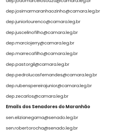
dep.joaomarcelosouza@camara.leg.br
dep.josimarmaranhaozinho@camara.leg.br
dep.juniorlourenco@camara.leg.br
dep.juscelinofilho@camara.leg.br
dep.marciojerry@camara.leg.br
dep.marrecafilho@camara.leg.br
dep.pastorgil@camara.leg.br
dep.pedrolucasfernandes@camara.leg.br
dep.rubenspereirajunior@camara.leg.br
dep.zecarlos@camara.leg.br
Emails dos Senadores do Maranhão
sen.elizianegama@senado.leg.br
sen.robertorocha@senado.leg.br