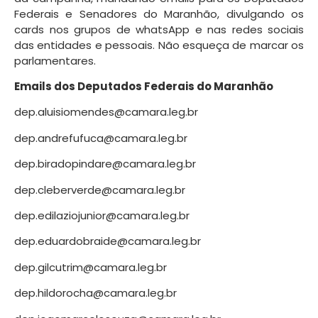
Federais e Senadores do Maranhão, divulgando os
cards nos grupos de whatsApp e nas redes sociais
das entidades e pessoais. Não esqueça de marcar os
parlamentares.
Emails dos Deputados Federais do Maranhão
dep.aluisiomendes@camara.leg.br
dep.andrefufuca@camara.leg.br
dep.biradopindare@camara.leg.br
dep.cleberverde@camara.leg.br
dep.edilaziojunior@camara.leg.br
dep.eduardobraide@camara.leg.br
dep.gilcutrim@camara.leg.br
dep.hildorocha@camara.leg.br