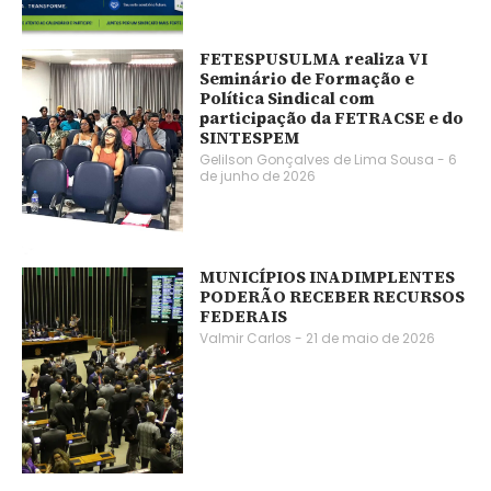
FETESPUSULMA realiza VI
Seminário de Formação e
Política Sindical com
participação da FETRACSE e do
SINTESPEM
Gelilson Gonçalves de Lima Sousa
6
de junho de 2026
MUNICÍPIOS INADIMPLENTES
PODERÃO RECEBER RECURSOS
FEDERAIS
Valmir Carlos
21 de maio de 2026