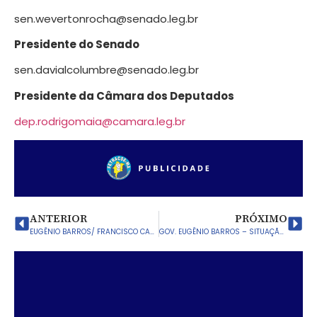
sen.wevertonrocha@senado.leg.br
Presidente do Senado
sen.davialcolumbre@senado.leg.br
Presidente da Câmara dos Deputados
dep.rodrigomaia@camara.leg.br
ANTERIOR
PRÓXIMO
EUGÊNIO BARROS/ FRANCISCO CARNEIRO (O Chiquinho do Banco) NÃO COMPARECEU AO SINTESPGEB PARA DISCUTIR PAUTA DOS TRABALHADORES
GOV. EUGÊNIO BARROS – SITUAÇÃO ATUAL DOS SERVIDORES MUNICIPAIS