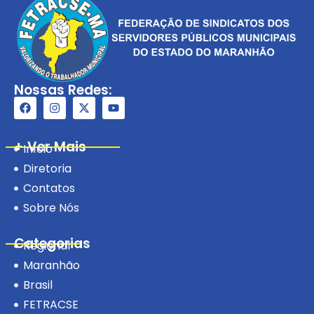
Nossas Redes:
+ Ver Mais
Início
Diretoria
Contatos
Sobre Nós
Categorias
Regional
Maranhão
Brasil
FETRACSE