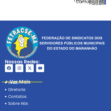
Força Sindical
Comunica.BR
Fala.BR
Nossas Redes:
+ Ver Mais
Início
Diretoria
Contatos
Sobre Nós