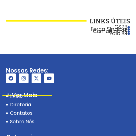
LINKS ÚTEIS
CSPB
Força Sindical
Comunica.BR
Fala.BR
Nossas Redes:
+ Ver Mais
Início
Diretoria
Contatos
Sobre Nós