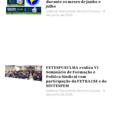
durante os meses de junho e
julho
Gelilson Gonçalves de Lima Sousa
8
de junho de 2026
FETESPUSULMA realiza VI
Seminário de Formação e
Política Sindical com
participação da FETRACSE e do
SINTESPEM
Gelilson Gonçalves de Lima Sousa
6
de junho de 2026