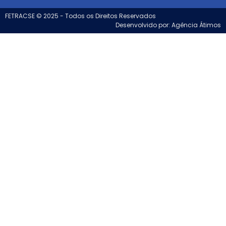
FETRACSE © 2025 - Todos os Direitos Reservados
Desenvolvido por: Agência Átimos