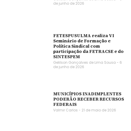
de junho de 2026
FETESPUSULMA realiza VI
Seminário de Formação e
Política Sindical com
participação da FETRACSE e do
SINTESPEM
Gelilson Gonçalves de Lima Sousa
6
de junho de 2026
MUNICÍPIOS INADIMPLENTES
PODERÃO RECEBER RECURSOS
FEDERAIS
Valmir Carlos
21 de maio de 2026