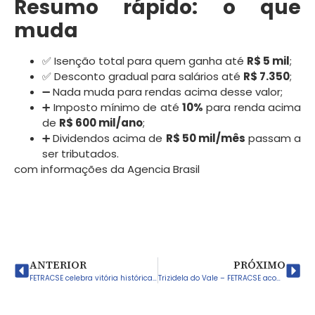
Resumo rápido: o que
muda
✅ Isenção total para quem ganha até
R$ 5 mil
;
✅ Desconto gradual para salários até
R$ 7.350
;
➖ Nada muda para rendas acima desse valor;
➕ Imposto mínimo de até
10%
para renda acima
de
R$ 600 mil/ano
;
➕ Dividendos acima de
R$ 50 mil/mês
passam a
ser tributados.
com informações da Agencia Brasil
ANTERIOR
PRÓXIMO
FETRACSE celebra vitória histórica da mobilização sindical
Trizidela do Vale – FETRACSE acompanha negociação entre SINDSERTV e gestão municipal