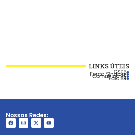
LINKS ÚTEIS
CSPB
Força Sindical
Comunica.BR
Fala.BR
Nossas Redes: