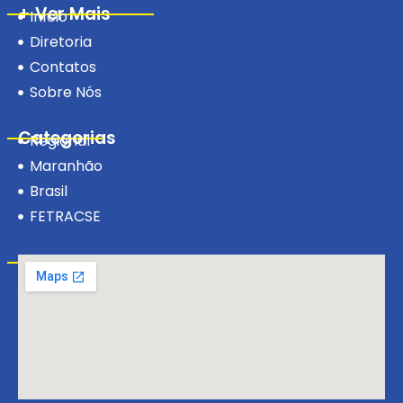
+ Ver Mais
Início
Diretoria
Contatos
Sobre Nós
Categorias
Regional
Maranhão
Brasil
FETRACSE
Visite-nos!