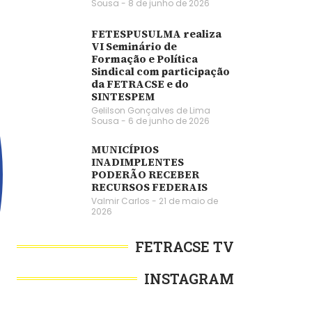
Sousa
8 de junho de 2026
FETESPUSULMA realiza
VI Seminário de
Formação e Política
Sindical com participação
da FETRACSE e do
SINTESPEM
Gelilson Gonçalves de Lima
Sousa
6 de junho de 2026
MUNICÍPIOS
INADIMPLENTES
PODERÃO RECEBER
RECURSOS FEDERAIS
Valmir Carlos
21 de maio de
2026
FETRACSE TV
INSTAGRAM