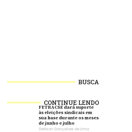
BUSCA
CONTINUE LENDO
FETRACSE dará suporte
às eleições sindicais em
sua base durante os meses
de junho e julho
Gelilson Gonçalves de Lima