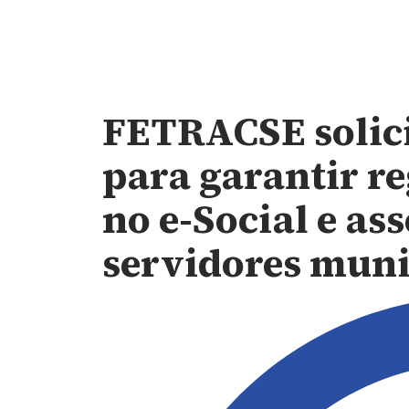
FETRACSE solici
para garantir r
no e-Social e as
servidores mun