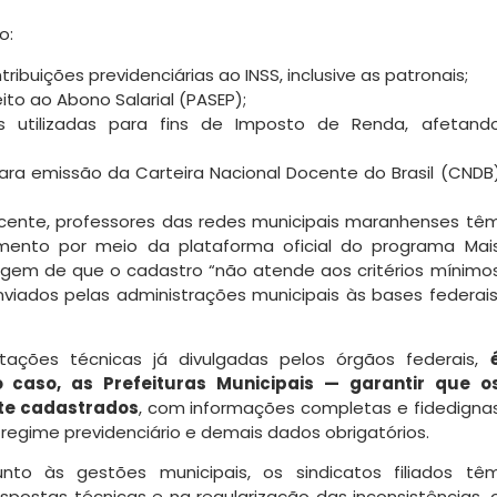
o:
ribuições previdenciárias ao INSS, inclusive as patronais;
ito ao Abono Salarial (PASEP);
s utilizadas para fins de Imposto de Renda, afetand
para emissão da Carteira Nacional Docente do Brasil (CNDB
ocente, professores das redes municipais maranhenses tê
mento por meio da plataforma oficial do programa Mai
agem de que o cadastro “não atende aos critérios mínimo
nviados pelas administrações municipais às bases federais
tações técnicas já divulgadas pelos órgãos federais,
caso, as Prefeituras Municipais — garantir que o
nte cadastrados
, com informações completas e fidedigna
regime previdenciário e demais dados obrigatórios.
unto às gestões municipais, os sindicatos filiados tê
postas técnicas e na regularização das inconsistências, 