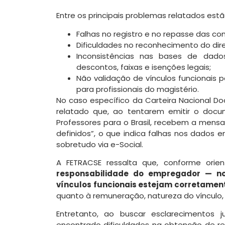
Entre os principais problemas relatados estã
Falhas no registro e no repasse das cont
Dificuldades no reconhecimento do dire
Inconsistências nas bases de dado
descontos, faixas e isenções legais;
Não validação de vínculos funcionais 
para profissionais do magistério.
No caso específico da Carteira Nacional D
relatado que, ao tentarem emitir o docu
Professores para o Brasil, recebem a mens
definidos”, o que indica falhas nos dados e
sobretudo via e-Social.
A FETRACSE ressalta que, conforme orien
responsabilidade do empregador — no 
vínculos funcionais estejam corretame
quanto à remuneração, natureza do vínculo, 
Entretanto, ao buscar esclarecimentos j
encontrado dificuldades na obtenção de res