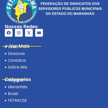
Nossas Redes:
+ Ver Mais
Início
Diretoria
Contatos
Sobre Nós
Categorias
Regional
Maranhão
Brasil
FETRACSE