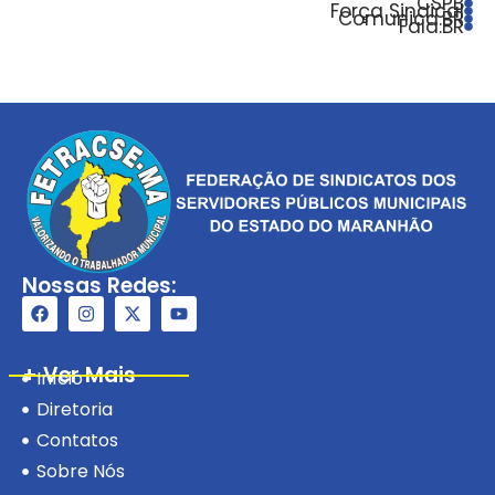
CSPB
Força Sindical
Comunica.BR
Fala.BR
Nossas Redes:
+ Ver Mais
Início
Diretoria
Contatos
Sobre Nós