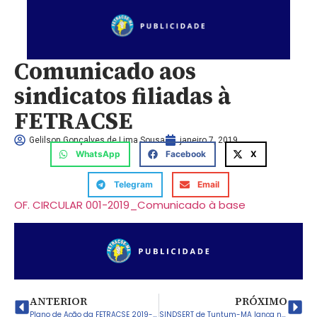
Comunicado aos
sindicatos filiadas à
FETRACSE
Gelilson Gonçalves de Lima Sousa
janeiro 7, 2019
WhatsApp
Facebook
X
Telegram
Email
OF. CIRCULAR 001-2019_Comunicado à base
ANTERIOR
PRÓXIMO
Plano de Ação da FETRACSE 2019-2020
SINDSERT de Tuntum-MA lança nota de repúdio contra a gestão municipal que NÃO pagou os salários de dezembro de 2018