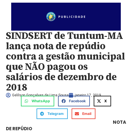
SINDSERT de Tuntum-MA
lança nota de repúdio
contra a gestão municipal
que NÃO pagou os
salários de dezembro de
2018
Gelilson Gonçalves de Lima Sousa
janeiro 17, 2019
WhatsApp
Facebook
X
Telegram
Email
NOTA
DE REPÚDIO