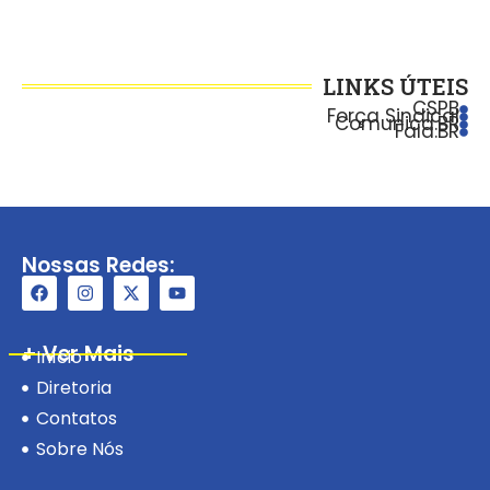
LINKS ÚTEIS
CSPB
Força Sindical
Comunica.BR
Fala.BR
Nossas Redes:
+ Ver Mais
Início
Diretoria
Contatos
Sobre Nós