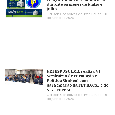
durante os meses de junho e
julho
Gelilson Gonçalves de Lima Sousa
8
de junho de 2026
FETESPUSULMA realiza VI
Seminário de Formação e
Política Sindical com
participação da FETRACSE e do
SINTESPEM
Gelilson Gonçalves de Lima Sousa
6
de junho de 2026