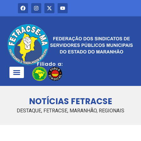
Filiado a:
QUEM SOMOS
NOTÍCIAS FETRACSE
DESTAQUE
,
FETRACSE
,
MARANHÃO
,
REGIONAIS