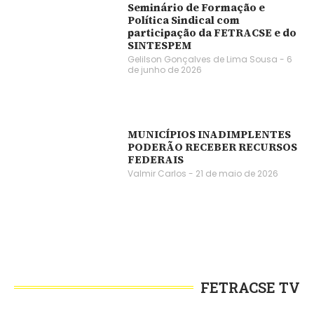
Seminário de Formação e
Política Sindical com
participação da FETRACSE e do
SINTESPEM
Gelilson Gonçalves de Lima Sousa
6
de junho de 2026
MUNICÍPIOS INADIMPLENTES
PODERÃO RECEBER RECURSOS
FEDERAIS
Valmir Carlos
21 de maio de 2026
FETRACSE TV