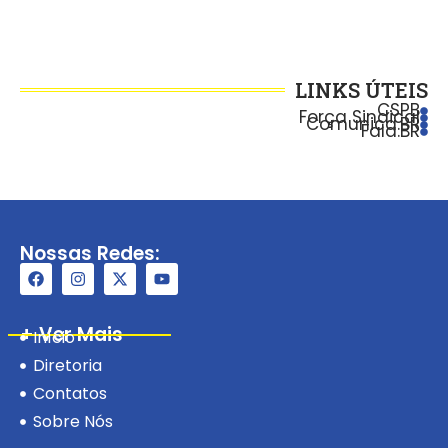
LINKS ÚTEIS
CSPB
Força Sindical
Comunica.BR
Fala.BR
Nossas Redes:
+ Ver Mais
Início
Diretoria
Contatos
Sobre Nós