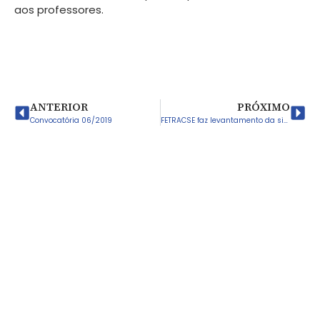
aos professores.
ANTERIOR
PRÓXIMO
Convocatória 06/2019
FETRACSE faz levantamento da situação de pagamentos do funcionalismo municipal neste final de ano.