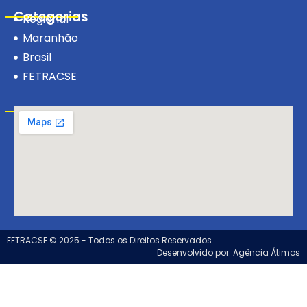
Categorias
Regional
Maranhão
Brasil
FETRACSE
Visite-nos!
FETRACSE © 2025 - Todos os Direitos Reservados
Desenvolvido por: Agência Átimos