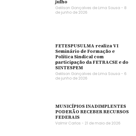
julho
Gelilson Gonçalves de Lima Sousa
8
de junho de 2026
FETESPUSULMA realiza VI
Seminário de Formação e
Política Sindical com
participação da FETRACSE e do
SINTESPEM
Gelilson Gonçalves de Lima Sousa
6
de junho de 2026
MUNICÍPIOS INADIMPLENTES
PODERÃO RECEBER RECURSOS
FEDERAIS
Valmir Carlos
21 de maio de 2026