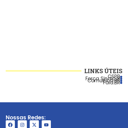
LINKS ÚTEIS
CSPB
Força Sindical
Comunica.BR
Fala.BR
Nossas Redes: