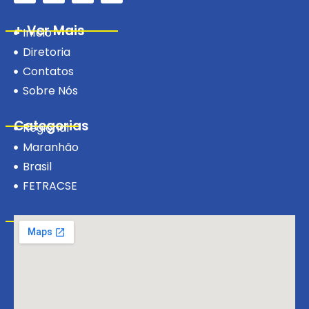
+ Ver Mais
Início
Diretoria
Contatos
Sobre Nós
Categorias
Regional
Maranhão
Brasil
FETRACSE
Visite-nos!