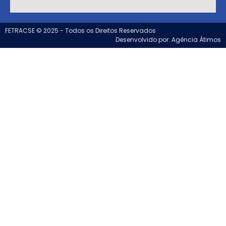
FETRACSE © 2025 - Todos os Direitos Reservados
Desenvolvido por: Agência Átimos