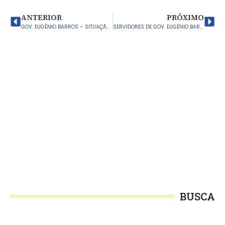
ANTERIOR
PRÓXIMO
GOV. EUGÊNIO BARROS – SITUAÇÃO ATUAL DOS SERVIDORES MUNICIPAIS
SERVIDORES DE GOV. EUGÊNIO BARROS FARÃO ATO PÚBLICO DIA 30 DE DEZEMBRO
BUSCA