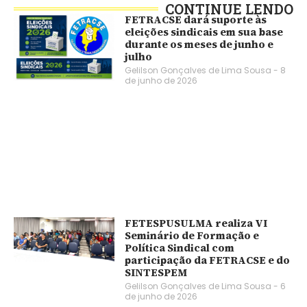
CONTINUE LENDO
FETRACSE dará suporte às
eleições sindicais em sua base
durante os meses de junho e
julho
Gelilson Gonçalves de Lima Sousa
8
de junho de 2026
FETESPUSULMA realiza VI
Seminário de Formação e
Política Sindical com
participação da FETRACSE e do
SINTESPEM
Gelilson Gonçalves de Lima Sousa
6
de junho de 2026