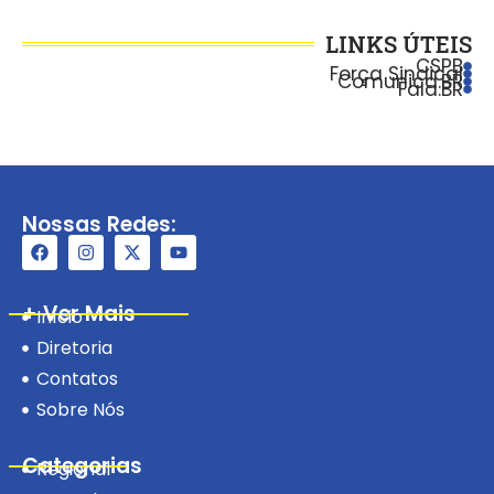
LINKS ÚTEIS
CSPB
Força Sindical
Comunica.BR
Fala.BR
Nossas Redes:
+ Ver Mais
Início
Diretoria
Contatos
Sobre Nós
Categorias
Regional