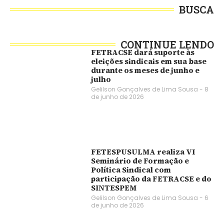
BUSCA
CONTINUE LENDO
FETRACSE dará suporte às
eleições sindicais em sua base
durante os meses de junho e
julho
Gelilson Gonçalves de Lima Sousa
8
de junho de 2026
FETESPUSULMA realiza VI
Seminário de Formação e
Política Sindical com
participação da FETRACSE e do
SINTESPEM
Gelilson Gonçalves de Lima Sousa
6
de junho de 2026