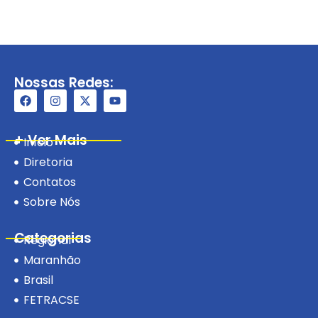
Nossas Redes:
+ Ver Mais
Início
Diretoria
Contatos
Sobre Nós
Categorias
Regional
Maranhão
Brasil
FETRACSE