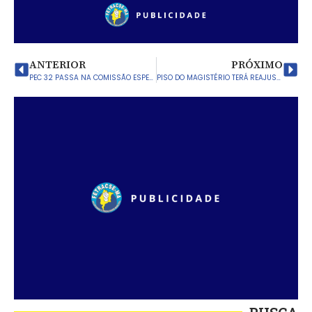
ANTERIOR
PRÓXIMO
PEC 32 PASSA NA COMISSÃO ESPECIAL E SERVIDORES SE PREPARAM PARA BARRAR O TEXTO NO PLENÁRIO
PISO DO MAGISTÉRIO TERÁ REAJUSTE DE 12,12% EM 2022