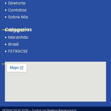
Diretoria
Contatos
Sobre Nós
Categorias
Regional
Maranhão
Brasil
FETRACSE
Visite-nos!
FETRACSE © 2025 - Todos os Direitos Reservados