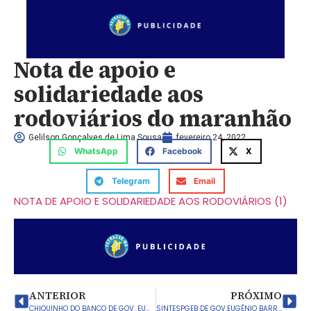
Nota de apoio e
solidariedade aos
rodoviários do maranhão
Gelilson Gonçalves de Lima Sousa
fevereiro 24, 2022
WhatsApp
Facebook
X
Telegram
Email
NOTA DE APOIO E SOLIDARIEDADE AOS RODOVIÁRIOS (1)
ANTERIOR
PRÓXIMO
CHIQUINHO DO BANCO DE GOV. EUGÊNIO BARROS AFIRMA NA CÂMARA DE VEREADORES QUE PAGARÁ REAJUSTE DE 33,24% AOS PROFESSORES
SINTESPGEB DE GOV.EUGÊNIO BARROS É ATENDIDO E MINISTÉRIO PÚBLICO MEDIA REUNIÃO COM A GESTÃO