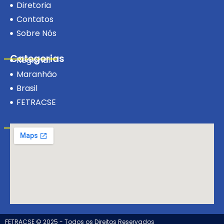
Diretoria
Contatos
Sobre Nós
Categorias
Regional
Maranhão
Brasil
FETRACSE
Visite-nos!
FETRACSE © 2025 - Todos os Direitos Reservados