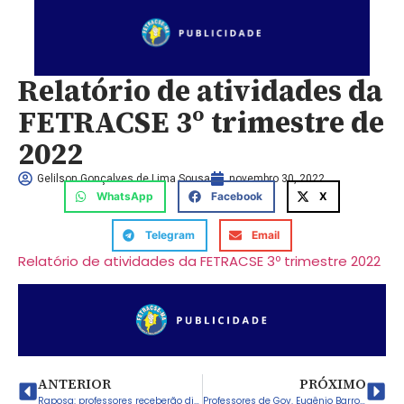
Relatório de atividades da
FETRACSE 3º trimestre de
2022
Gelilson Gonçalves de Lima Sousa
novembro 30, 2022
WhatsApp
Facebook
X
Telegram
Email
Relatório de atividades da FETRACSE 3º trimestre 2022
ANTERIOR
PRÓXIMO
Raposa: professores receberão dinheiro dos precatórios do FUNDEF em acordo firmado entre entidades e prefeito municipal
Professores de Gov. Eugênio Barros se fortalecem na luta pelos precatórios do FUNDEF