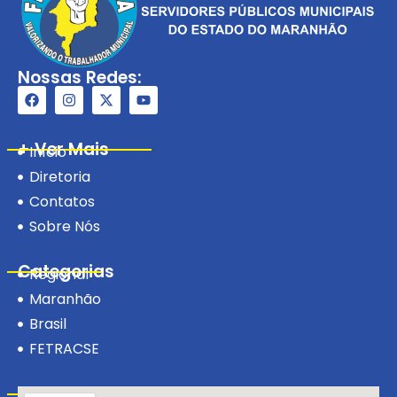
Nossas Redes:
+ Ver Mais
Início
Diretoria
Contatos
Sobre Nós
Categorias
Regional
Maranhão
Brasil
FETRACSE
Visite-nos!