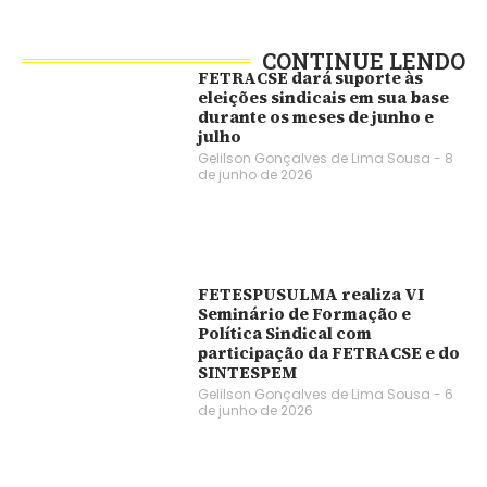
CONTINUE LENDO
FETRACSE dará suporte às
eleições sindicais em sua base
durante os meses de junho e
julho
Gelilson Gonçalves de Lima Sousa
8
de junho de 2026
FETESPUSULMA realiza VI
Seminário de Formação e
Política Sindical com
participação da FETRACSE e do
SINTESPEM
Gelilson Gonçalves de Lima Sousa
6
de junho de 2026