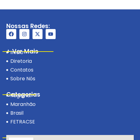
Nossas Redes:
+ Ver Mais
Início
Diretoria
Contatos
Sobre Nós
Categorias
Regional
Maranhão
Brasil
FETRACSE
Visite-nos!