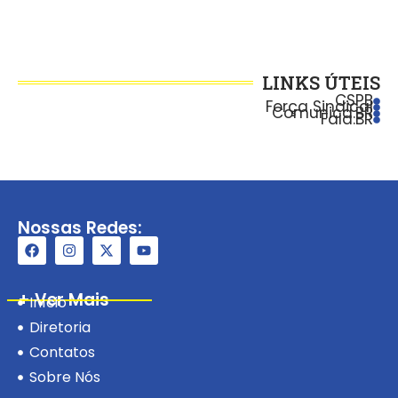
LINKS ÚTEIS
CSPB
Força Sindical
Comunica.BR
Fala.BR
Nossas Redes:
+ Ver Mais
Início
Diretoria
Contatos
Sobre Nós