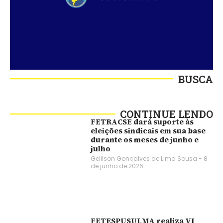
BUSCA
CONTINUE LENDO
FETRACSE dará suporte às
eleições sindicais em sua base
durante os meses de junho e
julho
Gelilson Gonçalves de Lima Sousa
8
de junho de 2026
FETESPUSULMA realiza VI