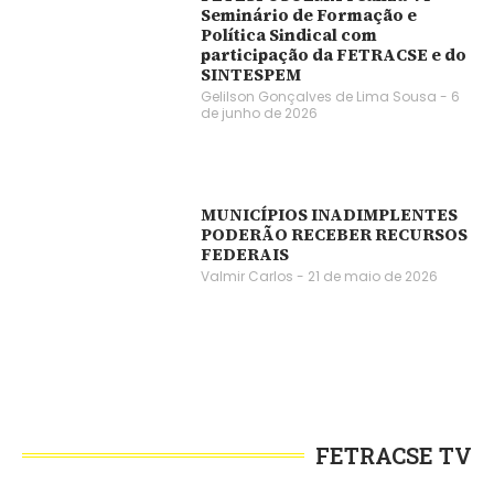
Seminário de Formação e
Política Sindical com
participação da FETRACSE e do
SINTESPEM
Gelilson Gonçalves de Lima Sousa
6
de junho de 2026
MUNICÍPIOS INADIMPLENTES
PODERÃO RECEBER RECURSOS
FEDERAIS
Valmir Carlos
21 de maio de 2026
FETRACSE TV