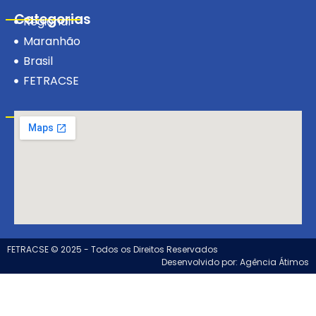
Categorias
Regional
Maranhão
Brasil
FETRACSE
Visite-nos!
FETRACSE © 2025 - Todos os Direitos Reservados
Desenvolvido por: Agência Átimos