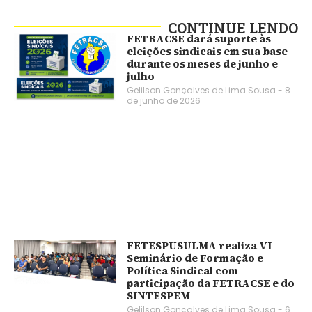
CONTINUE LENDO
FETRACSE dará suporte às
eleições sindicais em sua base
durante os meses de junho e
julho
Gelilson Gonçalves de Lima Sousa
8
de junho de 2026
FETESPUSULMA realiza VI
Seminário de Formação e
Política Sindical com
participação da FETRACSE e do
SINTESPEM
Gelilson Gonçalves de Lima Sousa
6