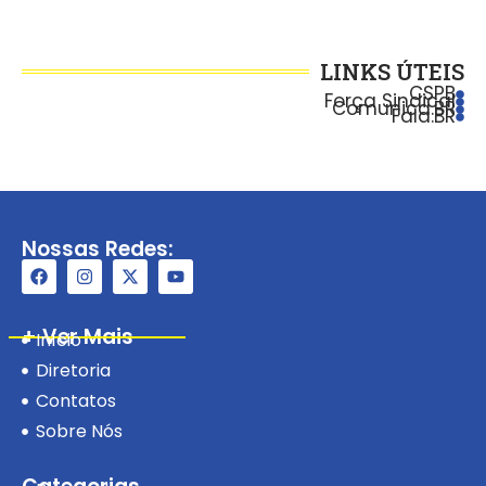
LINKS ÚTEIS
CSPB
Força Sindical
Comunica.BR
Fala.BR
Nossas Redes:
+ Ver Mais
Início
Diretoria
Contatos
Sobre Nós