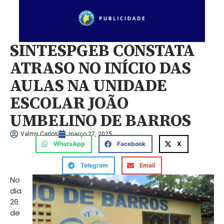
SINTESPGEB CONSTATA
ATRASO NO INÍCIO DAS
AULAS NA UNIDADE
ESCOLAR JOÃO
UMBELINO DE BARROS
Valmir Carlos
março 27, 2025
WhatsApp
Facebook
X
Telegram
Email
No
dia
26
de