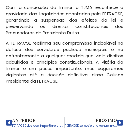
Com a concessão da liminar, o TJMA reconhece a
gravidade das ilegalidades apontadas pela FETRACSE,
garantindo a suspensão dos efeitos da lei e
preservando os direitos constitucionais dos
Procuradores de Presidente Dutra.
A FETRACSE reafirma seu compromisso inabalável na
defesa dos servidores públicos municipais e no
enfrentamento a qualquer medida que viole direitos
adquiridos e princípios constitucionais. A vitória da
liminar é um passo importante, mas seguiremos
vigilantes até a decisão definitiva, disse Gelilson
Presidente da FETRACSE.
ANTERIOR
PRÓXIMO
FETRACSE destaca importância da isenção do Imposto de Renda para trabalhadores e servidores municipais
FETRACSE se posiciona contra mudanças na Lei da Ficha Limpa e defende veto presidencial