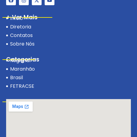
+ Ver Mais
Início
Diretoria
Contatos
Sobre Nós
Categorias
Regional
Maranhão
Brasil
FETRACSE
Visite-nos!