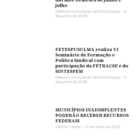
julho
Gelilson Gonçalves de Lima Sousa
8
de junho de 2026
FETESPUSULMA realiza VI
Seminário de Formação e
Política Sindical com
participação da FETRACSE e do
SINTESPEM
Gelilson Gonçalves de Lima Sousa
6
de junho de 2026
MUNICÍPIOS INADIMPLENTES
PODERÃO RECEBER RECURSOS
FEDERAIS
Valmir Carlos
21 de maio de 2026