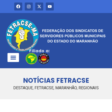
Filiado a:
QUEM SOMOS
NOTÍCIAS FETRACSE
DESTAQUE
,
FETRACSE
,
MARANHÃO
,
REGIONAIS