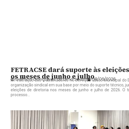
FETRACSE dará suporte às eleições
os meses de junho e julho
Gelilson Gonçalves de Lima Sousa
08/06/2026
A Federação dos Trabalhadores no Serviço Público Municipal do
organização sindical em sua base por meio do suporte técnico, jur
eleições de diretoria nos meses de junho e julho de 2026. O
processo...