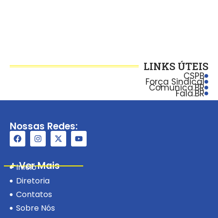
LINKS ÚTEIS
CSPB
Força Sindical
Comunica.BR
Fala.BR
Nossas Redes:
+ Ver Mais
Início
Diretoria
Contatos
Sobre Nós