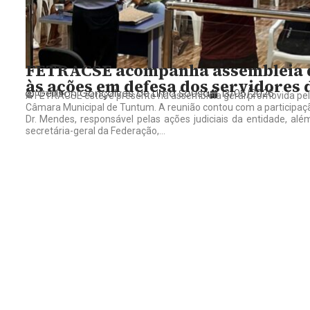
FETRACSE acompanha assembleia d
às ações em defesa dos servidores
Gelilson Gonçalves de Lima Sousa
13/05/2026
A FETRACSE esteve presente na assembleia geral promovida pelo 
Câmara Municipal de Tuntum. A reunião contou com a participaç
Dr. Mendes, responsável pelas ações judiciais da entidade, al
secretária-geral da Federação,...