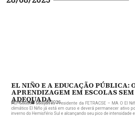
EL NIÑO E A EDUCAÇÃO PÚBLICA: 
APRENDIZAGEM EM ESCOLAS SEM
ADEQUADA
Master
05/08/2026
Por Gelilson Gonçalves Presidente da FETRACSE – MA O El Niñ
climático El Niño já está em curso e deverá permanecer ativo p
inverno do Hemisfério Sul e alcançando seu pico de intensidade 