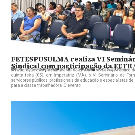
FETESPUSULMA realiza VI Seminári
Sindical com participação da FET
Gelilson Gonçalves de Lima Sousa
06/06/2026
A Federação dos Trabalhadores no Ensino e no Serviço Público
quinta-feira (05), em Imperatriz (MA), o VI Seminário de Forma
servidores públicos, profissionais da educação e especialistas d
para a classe trabalhadora. O evento...