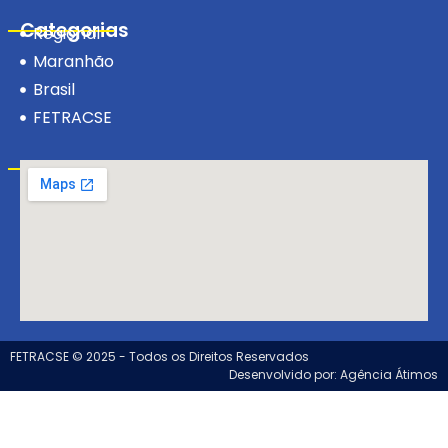
Categorias
Regional
Maranhão
Brasil
FETRACSE
Visite-nos!
FETRACSE © 2025 - Todos os Direitos Reservados
Desenvolvido por: Agência Átimos