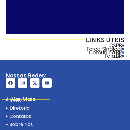
LINKS ÚTEIS
CSPB
Força Sindical
Comunica.BR
Fala.BR
Nossas Redes:
+ Ver Mais
Início
Diretoria
Contatos
Sobre Nós