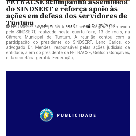
FETRACSE acompanha assembleia
do SINDSERT e reforça apoio às
ações em defesa dos servidores de
Tuntum
Gelilson Gonçalves de Lima Sousa
13/05/2026
A FETRACSE esteve presente na assembleia geral promovida
pelo SINDSERT, realizada nesta quarta-feira, 13 de maio, na
Câmara Municipal de Tuntum. A reunião contou com a
participação do presidente do SINDSERT, Leno Carlos, do
advogado Dr. Mendes, responsável pelas ações judiciais da
entidade, além do presidente da FETRACSE, Gelilson Gonçalves,
e da secretária-geral da Federação,...