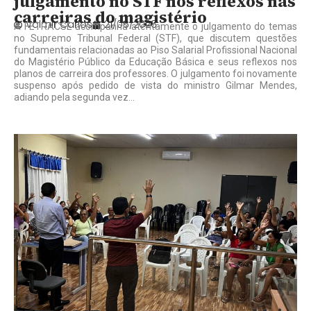
julgamento no STF nos reflexos nas
carreiras do magistério
Valmir Carlos
21/05/2026
A FETRACSE acompanha atentamente o julgamento do temas
no Supremo Tribunal Federal (STF), que discutem questões
fundamentais relacionadas ao Piso Salarial Profissional Nacional
do Magistério Público da Educação Básica e seus reflexos nos
planos de carreira dos professores. O julgamento foi novamente
suspenso após pedido de vista do ministro Gilmar Mendes,
adiando pela segunda vez...