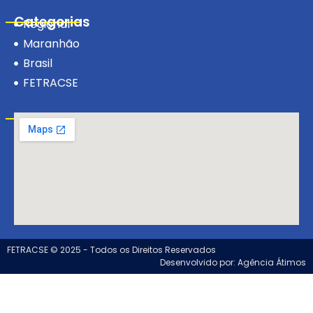
Categorias
Regional
Maranhão
Brasil
FETRACSE
Visite-nos!
FETRACSE © 2025 - Todos os Direitos Reservados
Desenvolvido por: Agência Átimos