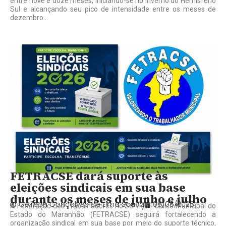
entre nove e doze meses, iniciando-se no inverno do Hemisfério
Sul e alcançando seu pico de intensidade entre os meses de
dezembro...
FETRACSE dará suporte às
eleições sindicais em sua base
durante os meses de junho e julho
Gelilson Gonçalves de Lima Sousa
08/06/2026
A Federação dos Trabalhadores no Serviço Público Municipal do
Estado do Maranhão (FETRACSE) seguirá fortalecendo a
organização sindical em sua base por meio do suporte técnico,