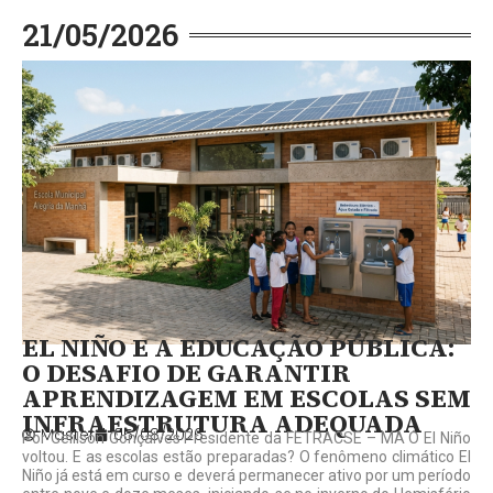
21/05/2026
EL NIÑO E A EDUCAÇÃO PÚBLICA:
O DESAFIO DE GARANTIR
APRENDIZAGEM EM ESCOLAS SEM
INFRAESTRUTURA ADEQUADA
Master
05/08/2026
Por Gelilson Gonçalves Presidente da FETRACSE – MA O El Niño
voltou. E as escolas estão preparadas? O fenômeno climático El
Niño já está em curso e deverá permanecer ativo por um período