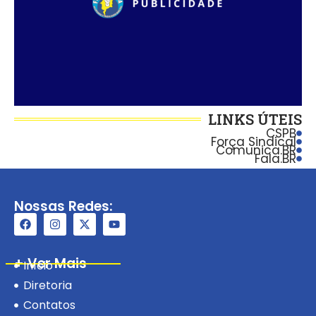
LINKS ÚTEIS
CSPB
Força Sindical
Comunica.BR
Fala.BR
Nossas Redes:
+ Ver Mais
Início
Diretoria
Contatos