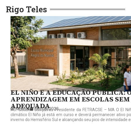
Rigo Teles
EL NIÑO E A EDUCAÇÃO PÚBLICA: 
APRENDIZAGEM EM ESCOLAS SEM
ADEQUADA
Master
05/08/2026
Por Gelilson Gonçalves Presidente da FETRACSE – MA O El Niñ
climático El Niño já está em curso e deverá permanecer ativo p
inverno do Hemisfério Sul e alcançando seu pico de intensidade 