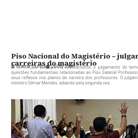
Piso Nacional do Magistério – julga
carreiras do magistério
Valmir Carlos
21/05/2026
A FETRACSE acompanha atentamente o julgamento do temas
questões fundamentais relacionadas ao Piso Salarial Profission
seus reflexos nos planos de carreira dos professores. O julg
ministro Gilmar Mendes, adiando pela segunda vez...