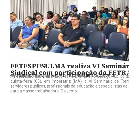
FETESPUSULMA realiza VI Seminári
Sindical com participação da FET
Gelilson Gonçalves de Lima Sousa
06/06/2026
A Federação dos Trabalhadores no Ensino e no Serviço Público
quinta-feira (05), em Imperatriz (MA), o VI Seminário de Forma
servidores públicos, profissionais da educação e especialistas d
para a classe trabalhadora. O evento...