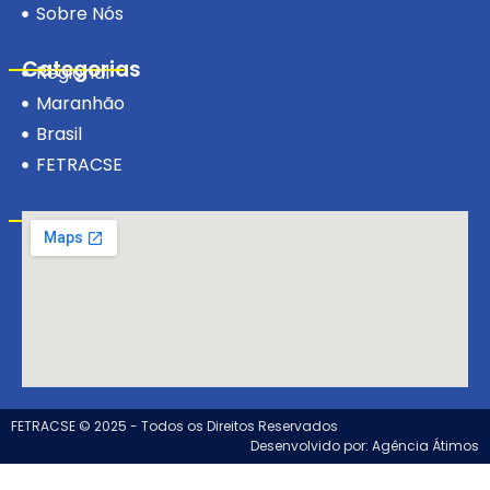
Sobre Nós
Categorias
Regional
Maranhão
Brasil
FETRACSE
Visite-nos!
FETRACSE © 2025 - Todos os Direitos Reservados
Desenvolvido por: Agência Átimos