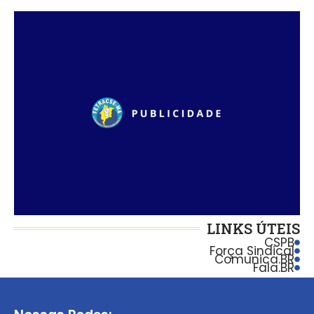
LINKS ÚTEIS
CSPB
Força Sindical
Comunica.BR
Fala.BR