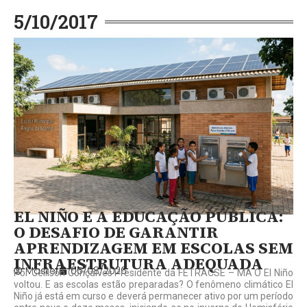
5/10/2017
EL NIÑO E A EDUCAÇÃO PÚBLICA:
O DESAFIO DE GARANTIR
APRENDIZAGEM EM ESCOLAS SEM
INFRAESTRUTURA ADEQUADA
Master
05/08/2026
Por Gelilson Gonçalves Presidente da FETRACSE – MA O El Niño
voltou. E as escolas estão preparadas? O fenômeno climático El
Niño já está em curso e deverá permanecer ativo por um período