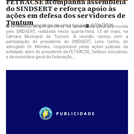
FETRACSE acompanha assembleia
do SINDSERT e reforça apoio às
ações em defesa dos servidores de
Tuntum
Gelilson Gonçalves de Lima Sousa
13/05/2026
A FETRACSE esteve presente na assembleia geral promovida
pelo SINDSERT, realizada nesta quarta-feira, 13 de maio, na
Câmara Municipal de Tuntum. A reunião contou com a
participação do presidente do SINDSERT, Leno Carlos, do
advogado Dr. Mendes, responsável pelas ações judiciais da
entidade, além do presidente da FETRACSE, Gelilson Gonçalves,
e da secretária-geral da Federação,...