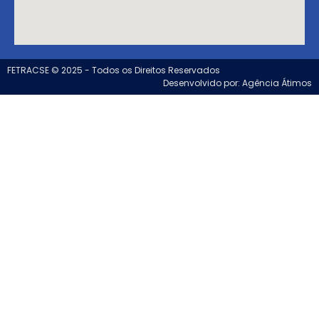
FETRACSE © 2025 - Todos os Direitos Reservados
Desenvolvido por: Agência Átimos