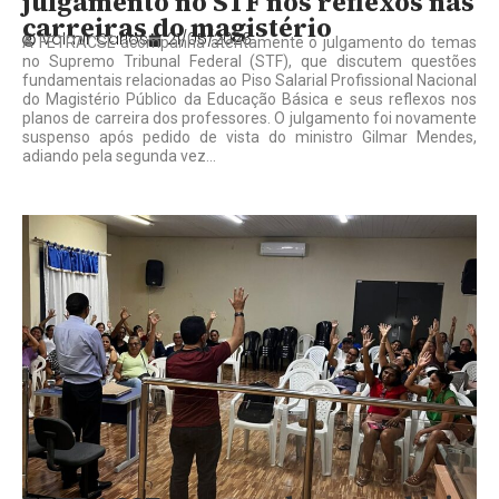
julgamento no STF nos reflexos nas
carreiras do magistério
Valmir Carlos
21/05/2026
A FETRACSE acompanha atentamente o julgamento do temas
no Supremo Tribunal Federal (STF), que discutem questões
fundamentais relacionadas ao Piso Salarial Profissional Nacional
do Magistério Público da Educação Básica e seus reflexos nos
planos de carreira dos professores. O julgamento foi novamente
suspenso após pedido de vista do ministro Gilmar Mendes,
adiando pela segunda vez...