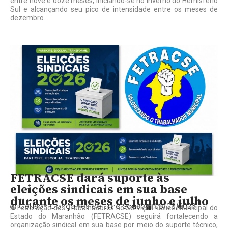
entre nove e doze meses, iniciando-se no inverno do Hemisfério
Sul e alcançando seu pico de intensidade entre os meses de
dezembro...
FETRACSE dará suporte às
eleições sindicais em sua base
durante os meses de junho e julho
Gelilson Gonçalves de Lima Sousa
08/06/2026
A Federação dos Trabalhadores no Serviço Público Municipal do
Estado do Maranhão (FETRACSE) seguirá fortalecendo a
organização sindical em sua base por meio do suporte técnico,