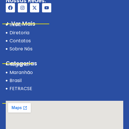
Nossas Redes:
+ Ver Mais
Início
Diretoria
Contatos
Sobre Nós
Categorias
Regional
Maranhão
Brasil
FETRACSE
Visite-nos!