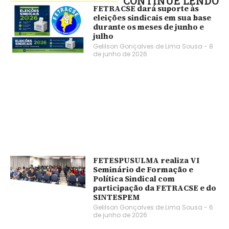
CONTINUE LENDO
FETRACSE dará suporte às
eleições sindicais em sua base
durante os meses de junho e
julho
Gelilson Gonçalves de Lima Sousa
8
de junho de 2026
FETESPUSULMA realiza VI
Seminário de Formação e
Política Sindical com
participação da FETRACSE e do
SINTESPEM
Gelilson Gonçalves de Lima Sousa
6
de junho de 2026