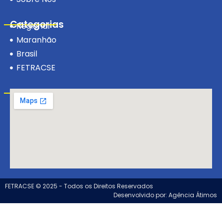
Categorias
Regional
Maranhão
Brasil
FETRACSE
Visite-nos!
FETRACSE © 2025 - Todos os Direitos Reservados
Desenvolvido por: Agência Átimos