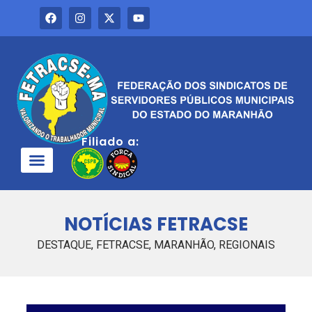
Filiado a:
QUEM SOMOS
NOTÍCIAS FETRACSE
DESTAQUE
,
FETRACSE
,
MARANHÃO
,
REGIONAIS