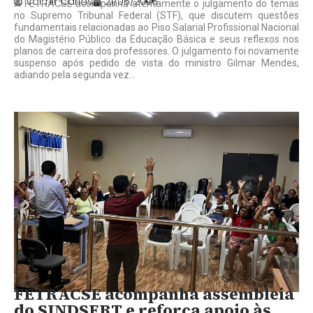
Valmir Carlos
21/05/2026
A FETRACSE acompanha atentamente o julgamento do temas
no Supremo Tribunal Federal (STF), que discutem questões
fundamentais relacionadas ao Piso Salarial Profissional Nacional
do Magistério Público da Educação Básica e seus reflexos nos
planos de carreira dos professores. O julgamento foi novamente
suspenso após pedido de vista do ministro Gilmar Mendes,
adiando pela segunda vez...
FETRACSE acompanha assembleia
do SINDSERT e reforça apoio às