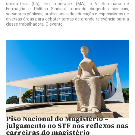
quinta-feira (05), em Imperatriz (MA), o VI Seminário de
Formação e Política Sindical, reunindo dirigentes sindicais,
servidores públicos, profissionais da educação e especialistas de
diversas áreas para debater temas de grande relevância para a
classe trabalhadora. O evento...
Piso Nacional do Magistério –
julgamento no STF nos reflexos nas
carreiras do magistério