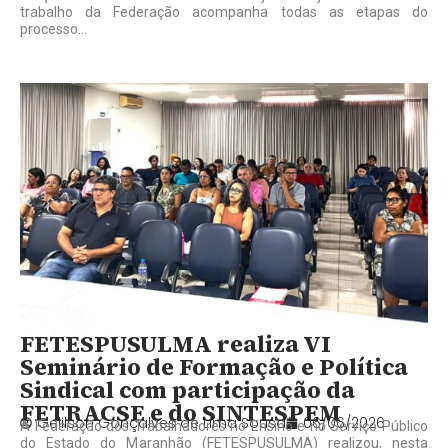
trabalho da Federação acompanha todas as etapas do
processo...
FETESPUSULMA realiza VI
Seminário de Formação e Política
Sindical com participação da
FETRACSE e do SINTESPEM
Gelilson Gonçalves de Lima Sousa
06/06/2026
A Federação dos Trabalhadores no Ensino e no Serviço Público
do Estado do Maranhão (FETESPUSULMA) realizou, nesta