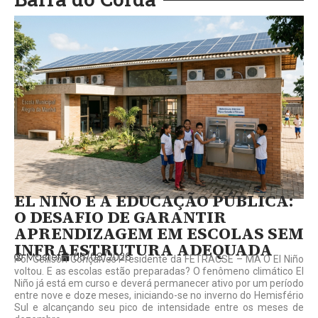
EL NIÑO E A EDUCAÇÃO PÚBLICA:
O DESAFIO DE GARANTIR
APRENDIZAGEM EM ESCOLAS SEM
INFRAESTRUTURA ADEQUADA
Master
05/08/2026
Por Gelilson Gonçalves Presidente da FETRACSE – MA O El Niño
voltou. E as escolas estão preparadas? O fenômeno climático El
Niño já está em curso e deverá permanecer ativo por um período
entre nove e doze meses, iniciando-se no inverno do Hemisfério
Sul e alcançando seu pico de intensidade entre os meses de