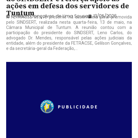
ações em defesa dos servidores de
Tuntum
Gelilson Gonçalves de Lima Sousa
13/05/2026
A FETRACSE esteve presente na assembleia geral promovida
pelo SINDSERT, realizada nesta quarta-feira, 13 de maio, na
Câmara Municipal de Tuntum. A reunião contou com a
participação do presidente do SINDSERT, Leno Carlos, do
advogado Dr. Mendes, responsável pelas ações judiciais da
entidade, além do presidente da FETRACSE, Gelilson Gonçalves,
e da secretária-geral da Federação,...