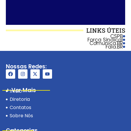
LINKS ÚTEIS
CSPB
Força Sindical
Comunica.BR
Fala.BR
Nossas Redes:
+ Ver Mais
Início
Diretoria
Contatos
Sobre Nós
Categorias