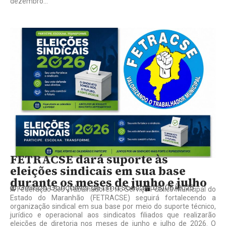
dezembro...
FETRACSE dará suporte às
eleições sindicais em sua base
durante os meses de junho e julho
Gelilson Gonçalves de Lima Sousa
08/06/2026
A Federação dos Trabalhadores no Serviço Público Municipal do
Estado do Maranhão (FETRACSE) seguirá fortalecendo a
organização sindical em sua base por meio do suporte técnico,
jurídico e operacional aos sindicatos filiados que realizarão
eleições de diretoria nos meses de junho e julho de 2026. O