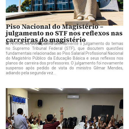
Piso Nacional do Magistério –
julgamento no STF nos reflexos nas
carreiras do magistério
Valmir Carlos
21/05/2026
A FETRACSE acompanha atentamente o julgamento do temas
no Supremo Tribunal Federal (STF), que discutem questões
fundamentais relacionadas ao Piso Salarial Profissional Nacional
do Magistério Público da Educação Básica e seus reflexos nos
planos de carreira dos professores. O julgamento foi novamente
suspenso após pedido de vista do ministro Gilmar Mendes,
adiando pela segunda vez...