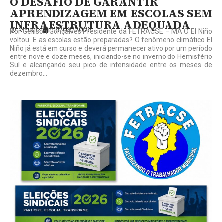
O DESAFIO DE GARANTIR
APRENDIZAGEM EM ESCOLAS SEM
INFRAESTRUTURA ADEQUADA
Master
05/08/2026
Por Gelilson Gonçalves Presidente da FETRACSE – MA O El Niño
voltou. E as escolas estão preparadas? O fenômeno climático El
Niño já está em curso e deverá permanecer ativo por um período
entre nove e doze meses, iniciando-se no inverno do Hemisfério
Sul e alcançando seu pico de intensidade entre os meses de
dezembro...