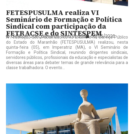
FETESPUSULMA realiza VI
Seminário de Formação e Política
Sindical com participação da
FETRACSE e do SINTESPEM
Gelilson Gonçalves de Lima Sousa
06/06/2026
A Federação dos Trabalhadores no Ensino e no Serviço Público
do Estado do Maranhão (FETESPUSULMA) realizou, nesta
quinta-feira (05), em Imperatriz (MA), o VI Seminário de
Formação e Política Sindical, reunindo dirigentes sindicais,
servidores públicos, profissionais da educação e especialistas de
diversas áreas para debater temas de grande relevância para a
classe trabalhadora. O evento...