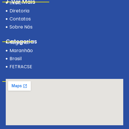
+ Ver Mais
Início
Diretoria
Contatos
Sobre Nós
Categorias
Regional
Maranhão
Brasil
FETRACSE
Visite-nos!