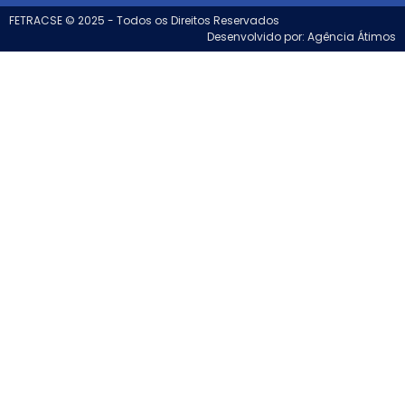
FETRACSE © 2025 - Todos os Direitos Reservados
Desenvolvido por: Agência Átimos