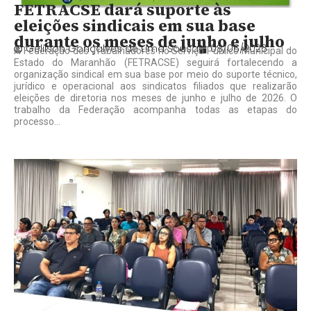
FETRACSE dará suporte às
eleições sindicais em sua base
durante os meses de junho e julho
Gelilson Gonçalves de Lima Sousa
08/06/2026
A Federação dos Trabalhadores no Serviço Público Municipal do
Estado do Maranhão (FETRACSE) seguirá fortalecendo a
organização sindical em sua base por meio do suporte técnico,
jurídico e operacional aos sindicatos filiados que realizarão
eleições de diretoria nos meses de junho e julho de 2026. O
trabalho da Federação acompanha todas as etapas do
processo...