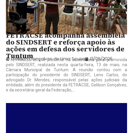
FETRACSE acompanha assembleia
do SINDSERT e reforça apoio às
ações em defesa dos servidores de
Tuntum
Gelilson Gonçalves de Lima Sousa
13/05/2026
A FETRACSE esteve presente na assembleia geral promovida
pelo SINDSERT, realizada nesta quarta-feira, 13 de maio, na
Câmara Municipal de Tuntum. A reunião contou com a
participação do presidente do SINDSERT, Leno Carlos, do
advogado Dr. Mendes, responsável pelas ações judiciais da
entidade, além do presidente da FETRACSE, Gelilson Gonçalves,
e da secretária-geral da Federação,...