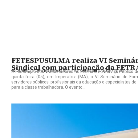
FETESPUSULMA realiza VI Seminári
Sindical com participação da FET
Gelilson Gonçalves de Lima Sousa
06/06/2026
A Federação dos Trabalhadores no Ensino e no Serviço Público
quinta-feira (05), em Imperatriz (MA), o VI Seminário de Forma
servidores públicos, profissionais da educação e especialistas d
para a classe trabalhadora. O evento...