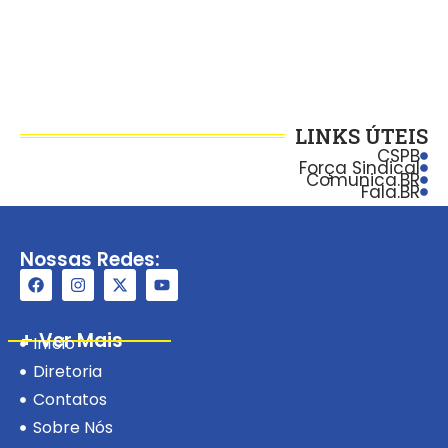
LINKS ÚTEIS
CSPB
Força Sindical
Comunica.BR
Fala.BR
Nossas Redes:
+ Ver Mais
Início
Diretoria
Contatos
Sobre Nós