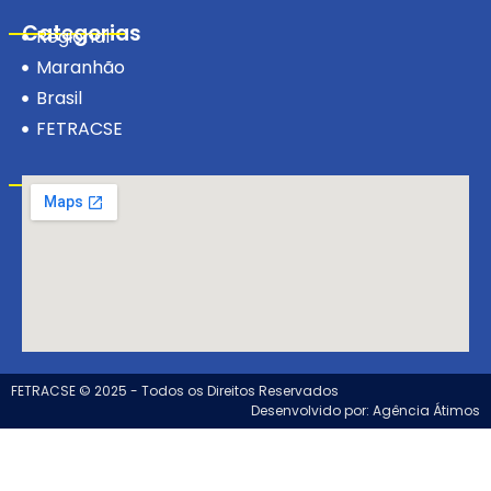
Categorias
Regional
Maranhão
Brasil
FETRACSE
Visite-nos!
FETRACSE © 2025 - Todos os Direitos Reservados
Desenvolvido por: Agência Átimos