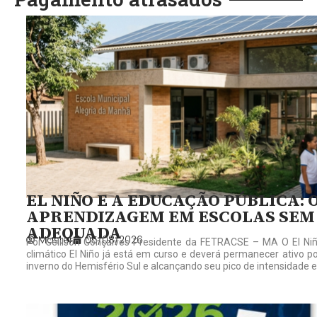
EL NIÑO E A EDUCAÇÃO PÚBLICA: 
APRENDIZAGEM EM ESCOLAS SEM
ADEQUADA
Master
05/08/2026
Por Gelilson Gonçalves Presidente da FETRACSE – MA O El Niñ
climático El Niño já está em curso e deverá permanecer ativo p
inverno do Hemisfério Sul e alcançando seu pico de intensidade 