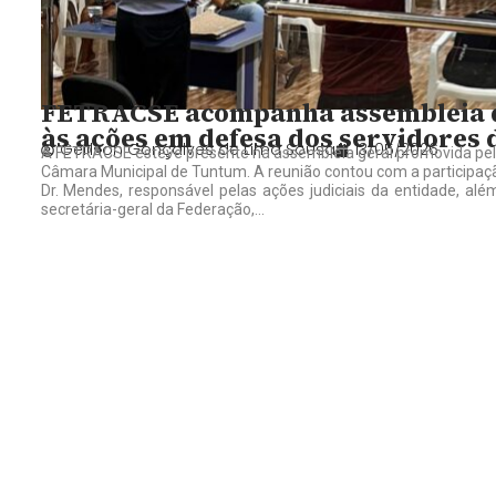
FETRACSE acompanha assembleia d
às ações em defesa dos servidores
Gelilson Gonçalves de Lima Sousa
13/05/2026
A FETRACSE esteve presente na assembleia geral promovida pelo 
Câmara Municipal de Tuntum. A reunião contou com a participaç
Dr. Mendes, responsável pelas ações judiciais da entidade, al
secretária-geral da Federação,...