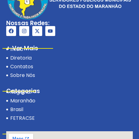
Nossas Redes:
+ Ver Mais
Início
Diretoria
Contatos
Sobre Nós
Categorias
Regional
Maranhão
Brasil
FETRACSE
Visite-nos!