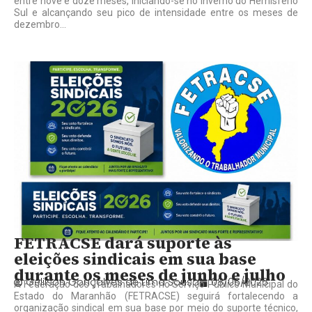
entre nove e doze meses, iniciando-se no inverno do Hemisfério
Sul e alcançando seu pico de intensidade entre os meses de
dezembro...
FETRACSE dará suporte às
eleições sindicais em sua base
durante os meses de junho e julho
Gelilson Gonçalves de Lima Sousa
08/06/2026
A Federação dos Trabalhadores no Serviço Público Municipal do
Estado do Maranhão (FETRACSE) seguirá fortalecendo a
organização sindical em sua base por meio do suporte técnico,