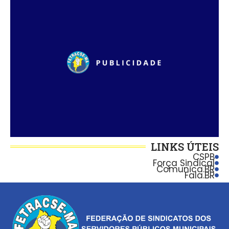
LINKS ÚTEIS
CSPB
Força Sindical
Comunica.BR
Fala.BR