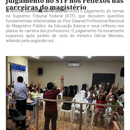
julgamento no STF nos reflexos nas
carreiras do magistério
Valmir Carlos
21/05/2026
A FETRACSE acompanha atentamente o julgamento do temas
no Supremo Tribunal Federal (STF), que discutem questões
fundamentais relacionadas ao Piso Salarial Profissional Nacional
do Magistério Público da Educação Básica e seus reflexos nos
planos de carreira dos professores. O julgamento foi novamente
suspenso após pedido de vista do ministro Gilmar Mendes,
adiando pela segunda vez...