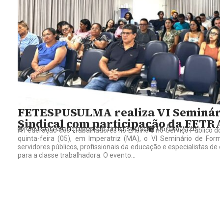
FETESPUSULMA realiza VI Seminári
Sindical com participação da FET
Gelilson Gonçalves de Lima Sousa
06/06/2026
A Federação dos Trabalhadores no Ensino e no Serviço Público
quinta-feira (05), em Imperatriz (MA), o VI Seminário de Forma
servidores públicos, profissionais da educação e especialistas d
para a classe trabalhadora. O evento...