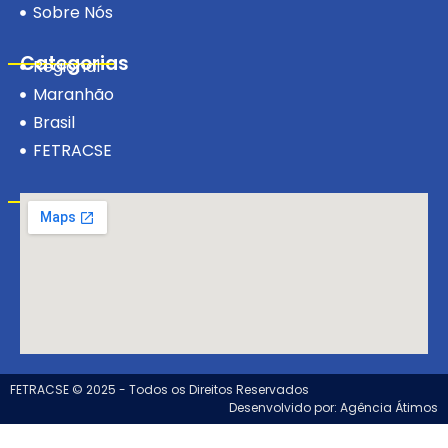
Sobre Nós
Categorias
Regional
Maranhão
Brasil
FETRACSE
Visite-nos!
FETRACSE © 2025 - Todos os Direitos Reservados
Desenvolvido por: Agência Átimos