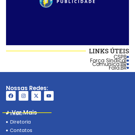
LINKS ÚTEIS
CSPB
Força Sindical
Comunica.BR
Fala.BR
Nossas Redes:
+ Ver Mais
Início
Diretoria
Contatos