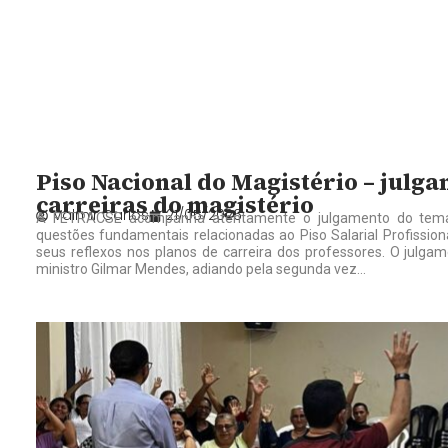
Piso Nacional do Magistério – julga
carreiras do magistério
Valmir Carlos
21/05/2026
A FETRACSE acompanha atentamente o julgamento do temas
questões fundamentais relacionadas ao Piso Salarial Profission
seus reflexos nos planos de carreira dos professores. O julg
ministro Gilmar Mendes, adiando pela segunda vez...