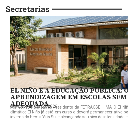
Secretarias
EL NIÑO E A EDUCAÇÃO PÚBLICA: 
APRENDIZAGEM EM ESCOLAS SEM
ADEQUADA
Master
05/08/2026
Por Gelilson Gonçalves Presidente da FETRACSE – MA O El Niñ
climático El Niño já está em curso e deverá permanecer ativo p
inverno do Hemisfério Sul e alcançando seu pico de intensidade 